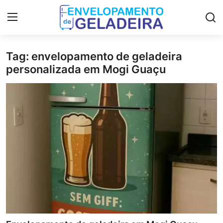
Tag: envelopamento de geladeira
Login
Registro
personalizada em Mogi Guaçu
Home
LGPD
Curso de Envelopamento de
Geladeira
Materiais & Ferramentas
Galeria