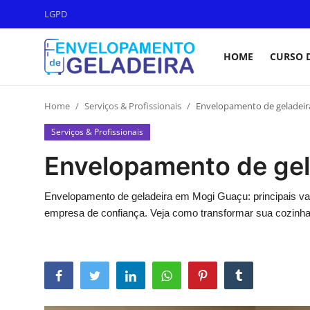
LGPD
HOME
CURSO 
Login
Registro
Home
Serviços & Profissionais
Envelopamento de geladei
Home
Serviços & Profissionais
LGPD
Envelopamento de ge
Curso de Envelopamento de
Geladeira
Envelopamento de geladeira em Mogi Guaçu: principais va
empresa de confiança. Veja como transformar sua cozinha
Materiais & Ferramentas
Galeria