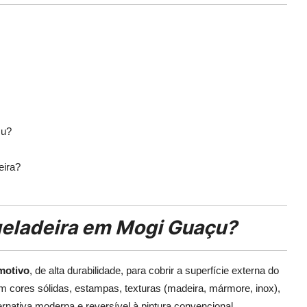
çu?
eira?
geladeira em Mogi Guaçu?
omotivo
, de alta durabilidade, para cobrir a superfície externa do
m cores sólidas, estampas, texturas (madeira, mármore, inox),
ernativa moderna e reversível à pintura convencional.