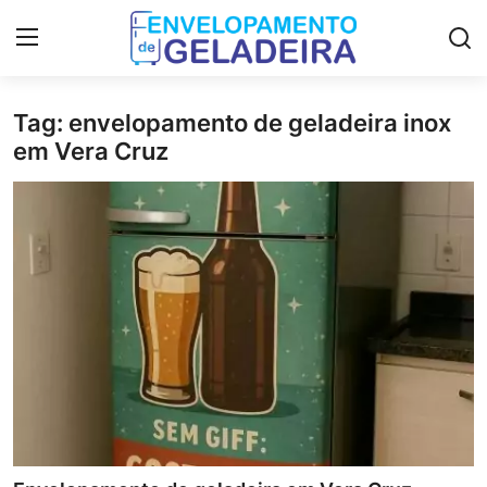
Tag: envelopamento de geladeira inox
Login
Registro
em Vera Cruz
Home
LGPD
Curso de Envelopamento de
Geladeira
Materiais & Ferramentas
Galeria