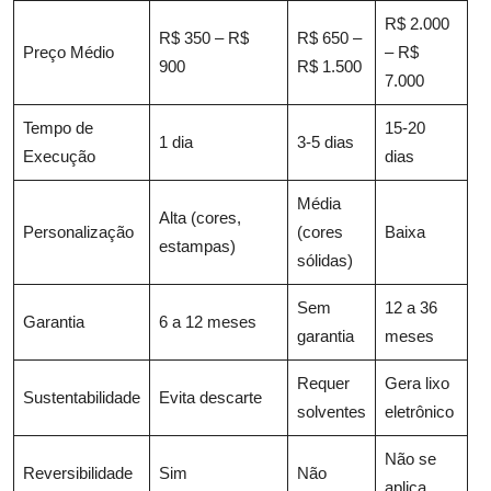
R$ 2.000
R$ 350 – R$
R$ 650 –
Preço Médio
– R$
900
R$ 1.500
7.000
Tempo de
15-20
1 dia
3-5 dias
Execução
dias
Média
Alta (cores,
Personalização
(cores
Baixa
estampas)
sólidas)
Sem
12 a 36
Garantia
6 a 12 meses
garantia
meses
Requer
Gera lixo
Sustentabilidade
Evita descarte
solventes
eletrônico
Não se
Reversibilidade
Sim
Não
aplica