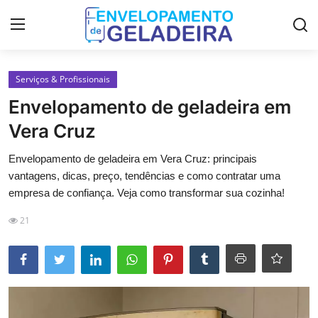
Login
Registro
Serviços & Profissionais
Envelopamento de geladeira em
Home
Vera Cruz
LGPD
Envelopamento de geladeira em Vera Cruz: principais
vantagens, dicas, preço, tendências e como contratar uma
Curso de Envelopamento de
empresa de confiança. Veja como transformar sua cozinha!
Geladeira
21
Materiais & Ferramentas
Galeria