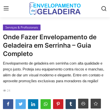
Login
Registro
Serviços & Profissionais
Onde Fazer Envelopamento de
Home
Geladeira em Serrinha – Guia
LGPD
Completo
Curso de Envelopamento de
Envelopamento de geladeira em serrinha com alta qualidade e
Geladeira
preço justo. Proteja seu equipamento contra riscos e manchas,
além de dar um visual moderno e elegante. Entre em contato e
Materiais & Ferramentas
aproveite promoções exclusivas para moradores da região!
Galeria
24