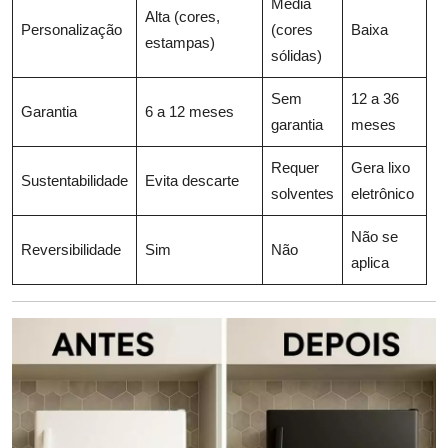
Média
Alta (cores,
Personalização
(cores
Baixa
estampas)
sólidas)
Sem
12 a 36
Garantia
6 a 12 meses
garantia
meses
Requer
Gera lixo
Sustentabilidade
Evita descarte
solventes
eletrônico
Não se
Reversibilidade
Sim
Não
aplica