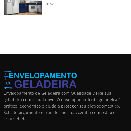
529
Envelopamento de Geladeira com Qualidade Deixe sua
geladeira com visual novo! O envelopamento de geladeira é
prático, econômico e ajuda a proteger seu eletrodoméstico.
Solicite orçamento e transforme sua cozinha com estilo e
criatividade.