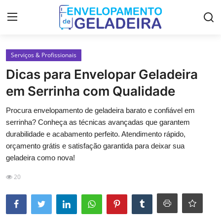
Login
Registro
Serviços & Profissionais
Dicas para Envelopar Geladeira
Home
em Serrinha com Qualidade
LGPD
Procura envelopamento de geladeira barato e confiável em
serrinha? Conheça as técnicas avançadas que garantem
Curso de Envelopamento de
durabilidade e acabamento perfeito. Atendimento rápido,
Geladeira
orçamento grátis e satisfação garantida para deixar sua
geladeira como nova!
Materiais & Ferramentas
20
Galeria