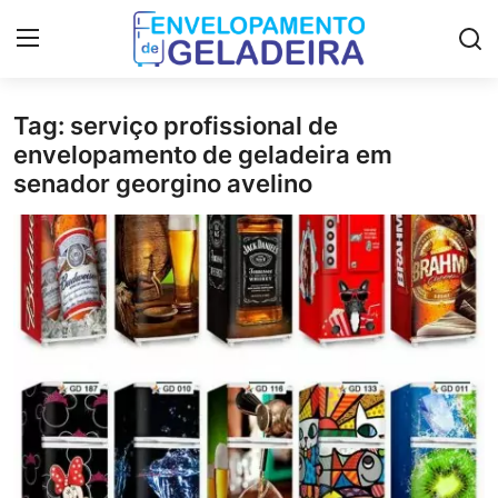
Tag: serviço profissional de
Login
Registro
envelopamento de geladeira em
senador georgino avelino
Home
LGPD
Curso de Envelopamento de
Geladeira
Materiais & Ferramentas
Galeria