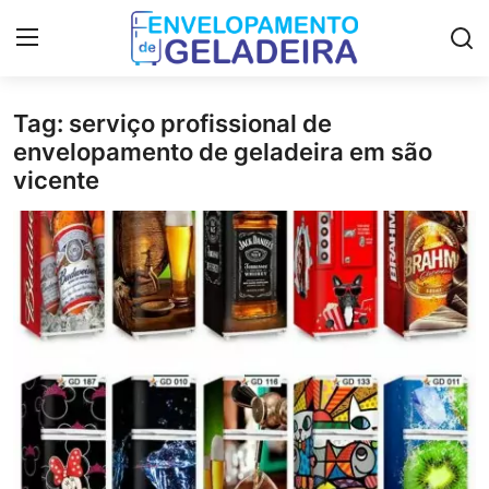
Tag: serviço profissional de
Login
Registro
envelopamento de geladeira em são
vicente
Home
LGPD
Curso de Envelopamento de
Geladeira
Materiais & Ferramentas
Galeria