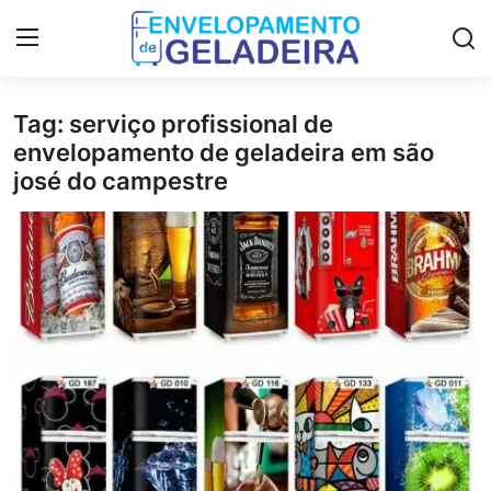
Tag: serviço profissional de
Login
Registro
envelopamento de geladeira em são
josé do campestre
Home
Curso de Envelopamento de
Geladeira
LGPD
Materiais & Ferramentas
Galeria