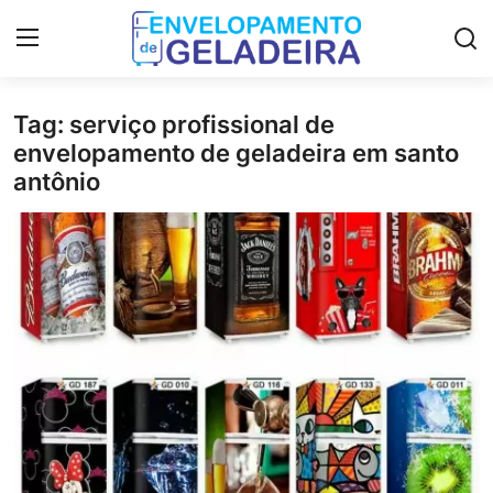
Tag: serviço profissional de
Login
Registro
envelopamento de geladeira em santo
antônio
Home
LGPD
Curso de Envelopamento de
Geladeira
Materiais & Ferramentas
Galeria