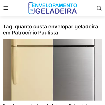
Tag: quanto custa envelopar geladeira
Login
Registro
em Patrocínio Paulista
Home
LGPD
Curso de Envelopamento de
Geladeira
Materiais & Ferramentas
Galeria