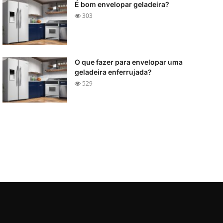
É bom envelopar geladeira?
303
O que fazer para envelopar uma
geladeira enferrujada?
529