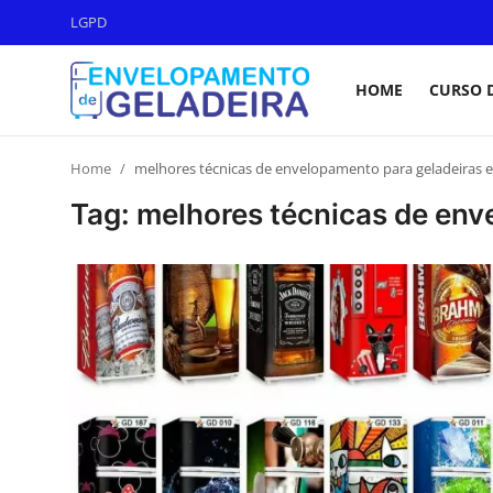
LGPD
HOME
CURSO 
Login
Registro
Home
melhores técnicas de envelopamento para geladeiras 
Home
Tag: melhores técnicas de env
LGPD
Curso de Envelopamento de
Geladeira
Materiais & Ferramentas
Galeria