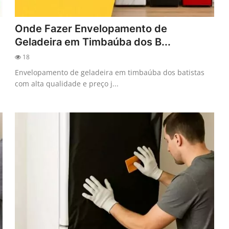
Onde Fazer Envelopamento de
Geladeira em Timbaúba dos B...
18
Envelopamento de geladeira em timbaúba dos batistas
com alta qualidade e preço j...