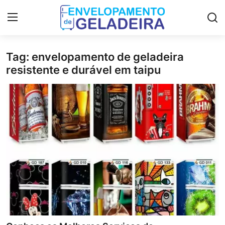
Tag: envelopamento de geladeira
Login
Registro
resistente e durável em taipu
Home
LGPD
Curso de Envelopamento de
Geladeira
Materiais & Ferramentas
Galeria