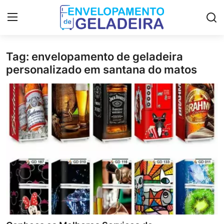
Tag: envelopamento de geladeira
Login
Registro
personalizado em santana do matos
Home
Curso de Envelopamento de
Geladeira
LGPD
Materiais & Ferramentas
Galeria