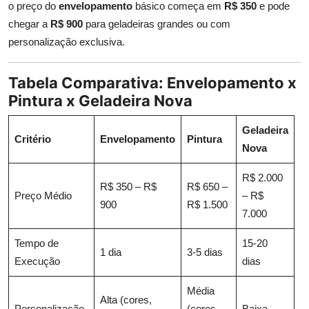
o preço do
envelopamento
básico começa em
R$ 350
e pode
chegar a
R$ 900
para geladeiras grandes ou com
personalização exclusiva.
Tabela Comparativa: Envelopamento x
Pintura x Geladeira Nova
Geladeira
Critério
Envelopamento
Pintura
Nova
R$ 2.000
R$ 350 – R$
R$ 650 –
Preço Médio
– R$
900
R$ 1.500
7.000
Tempo de
15-20
1 dia
3-5 dias
Execução
dias
Média
Alta (cores,
Personalização
(cores
Baixa