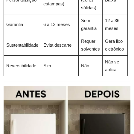
estampas)
sólidas)
Sem
12 a 36
Garantia
6 a 12 meses
garantia
meses
Requer
Gera lixo
Sustentabilidade
Evita descarte
solventes
eletrônico
Não se
Reversibilidade
Sim
Não
aplica