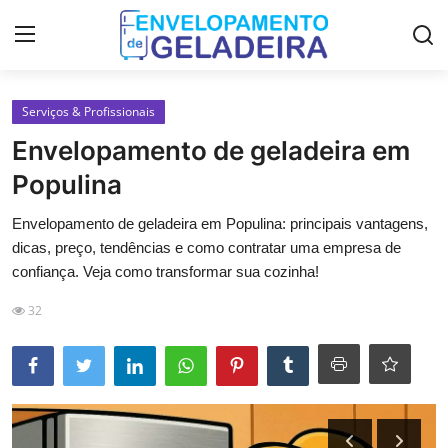
Login
Registro
Serviços & Profissionais
Envelopamento de geladeira em
Home
Populina
LGPD
Envelopamento de geladeira em Populina: principais vantagens,
dicas, preço, tendências e como contratar uma empresa de
Curso de Envelopamento de
confiança. Veja como transformar sua cozinha!
Geladeira
32
Materiais & Ferramentas
Galeria