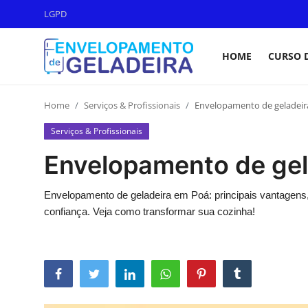
LGPD
HOME
CURSO 
Login
Registro
Home
Serviços & Profissionais
Envelopamento de geladei
Home
Serviços & Profissionais
Curso de Envelopamento de
Envelopamento de gel
Geladeira
LGPD
Envelopamento de geladeira em Poá: principais vantagens
confiança. Veja como transformar sua cozinha!
Materiais & Ferramentas
Galeria