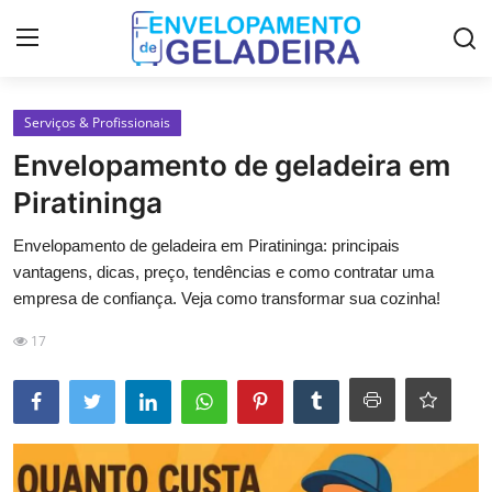
Login
Registro
Serviços & Profissionais
Envelopamento de geladeira em
Home
Piratininga
LGPD
Envelopamento de geladeira em Piratininga: principais
vantagens, dicas, preço, tendências e como contratar uma
Curso de Envelopamento de
empresa de confiança. Veja como transformar sua cozinha!
Geladeira
17
Materiais & Ferramentas
Galeria