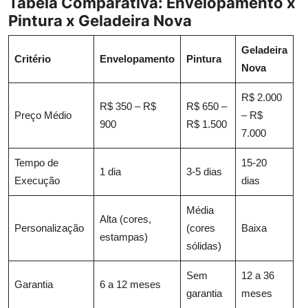
Tabela Comparativa: Envelopamento x
Pintura x Geladeira Nova
Geladeira
Critério
Envelopamento
Pintura
Nova
R$ 2.000
R$ 350 – R$
R$ 650 –
Preço Médio
– R$
900
R$ 1.500
7.000
Tempo de
15-20
1 dia
3-5 dias
Execução
dias
Média
Alta (cores,
Personalização
(cores
Baixa
estampas)
sólidas)
Sem
12 a 36
Garantia
6 a 12 meses
garantia
meses