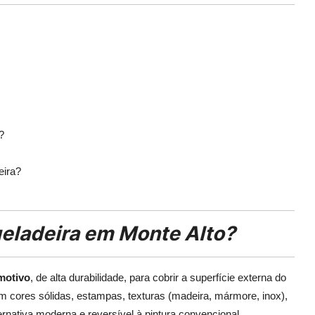
?
eira?
eladeira em Monte Alto?
omotivo
, de alta durabilidade, para cobrir a superfície externa do
m cores sólidas, estampas, texturas (madeira, mármore, inox),
ernativa moderna e reversível à pintura convencional.