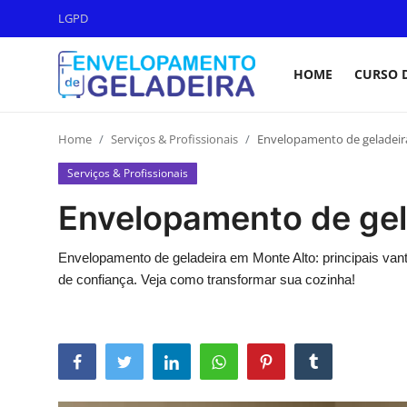
LGPD
HOME
CURSO 
Login
Registro
Home
Serviços & Profissionais
Envelopamento de geladeir
Home
Serviços & Profissionais
Curso de Envelopamento de
Envelopamento de gel
Geladeira
LGPD
Envelopamento de geladeira em Monte Alto: principais van
de confiança. Veja como transformar sua cozinha!
Materiais & Ferramentas
Galeria