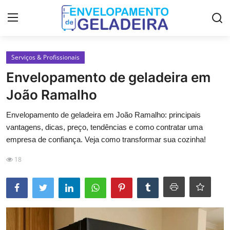
Login
Registro
Serviços & Profissionais
Envelopamento de geladeira em
Home
João Ramalho
LGPD
Envelopamento de geladeira em João Ramalho: principais
vantagens, dicas, preço, tendências e como contratar uma
Curso de Envelopamento de
empresa de confiança. Veja como transformar sua cozinha!
Geladeira
18
Materiais & Ferramentas
Galeria