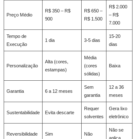
R$ 2.000
R$ 350 – R$
R$ 650 –
Preço Médio
– R$
900
R$ 1.500
7.000
Tempo de
15-20
1 dia
3-5 dias
Execução
dias
Média
Alta (cores,
Personalização
(cores
Baixa
estampas)
sólidas)
Sem
12 a 36
Garantia
6 a 12 meses
garantia
meses
Requer
Gera lixo
Sustentabilidade
Evita descarte
solventes
eletrônico
Não se
Reversibilidade
Sim
Não
aplica