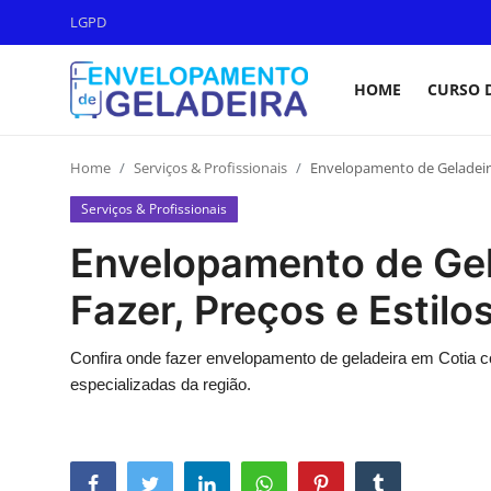
LGPD
HOME
CURSO 
Login
Registro
Home
Serviços & Profissionais
Envelopamento de Geladeira 
Home
Serviços & Profissionais
LGPD
Envelopamento de Gel
Curso de Envelopamento de
Fazer, Preços e Estilos
Geladeira
Materiais & Ferramentas
Confira onde fazer envelopamento de geladeira em Cotia c
especializadas da região.
Galeria