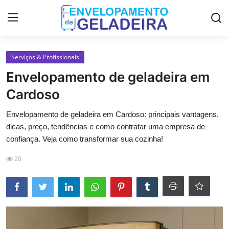
Login
Registro
Serviços & Profissionais
Envelopamento de geladeira em
Home
Cardoso
LGPD
Envelopamento de geladeira em Cardoso: principais vantagens,
dicas, preço, tendências e como contratar uma empresa de
Curso de Envelopamento de
confiança. Veja como transformar sua cozinha!
Geladeira
20
Materiais & Ferramentas
Galeria