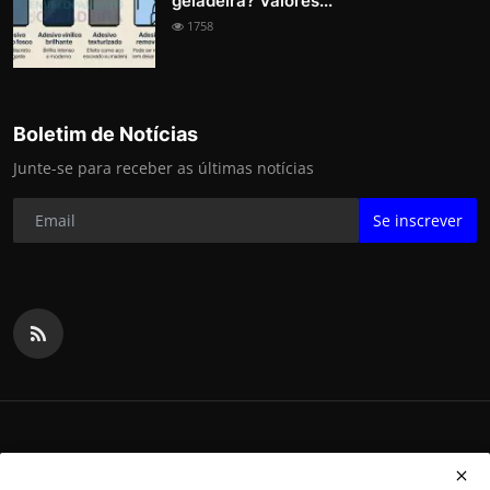
geladeira? Valores...
1758
Boletim de Notícias
Junte-se para receber as últimas notícias
Se inscrever
2025