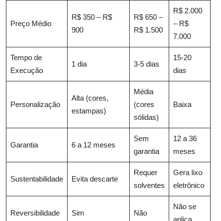
R$ 2.000
R$ 350 – R$
R$ 650 –
Preço Médio
– R$
900
R$ 1.500
7.000
Tempo de
15-20
1 dia
3-5 dias
Execução
dias
Média
Alta (cores,
Personalização
(cores
Baixa
estampas)
sólidas)
Sem
12 a 36
Garantia
6 a 12 meses
garantia
meses
Requer
Gera lixo
Sustentabilidade
Evita descarte
solventes
eletrônico
Não se
Reversibilidade
Sim
Não
aplica