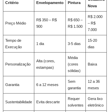
Critério
Envelopamento
Pintura
Nova
R$ 2.000
R$ 350 – R$
R$ 650 –
Preço Médio
– R$
900
R$ 1.500
7.000
Tempo de
15-20
1 dia
3-5 dias
Execução
dias
Média
Alta (cores,
Personalização
(cores
Baixa
estampas)
sólidas)
Sem
12 a 36
Garantia
6 a 12 meses
garantia
meses
Requer
Gera lixo
Sustentabilidade
Evita descarte
solventes
eletrônico