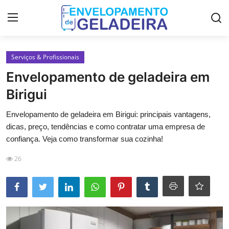
Login
Registro
Serviços & Profissionais
Envelopamento de geladeira em
Home
Birigui
LGPD
Envelopamento de geladeira em Birigui: principais vantagens,
dicas, preço, tendências e como contratar uma empresa de
Curso de Envelopamento de
confiança. Veja como transformar sua cozinha!
Geladeira
26
Materiais & Ferramentas
Galeria