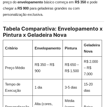
preço do
envelopamento
básico começa em
R$ 350
e pode
chegar a
R$ 900
para geladeiras grandes ou com
personalização exclusiva.
Tabela Comparativa: Envelopamento x
Pintura x Geladeira Nova
Geladeira
Critério
Envelopamento
Pintura
Nova
R$ 2.000
R$ 350 – R$
R$ 650 –
Preço Médio
– R$
900
R$ 1.500
7.000
Tempo de
15-20
1 dia
3-5 dias
Execução
dias
Média
Alta (cores,
Personalização
(cores
Baixa