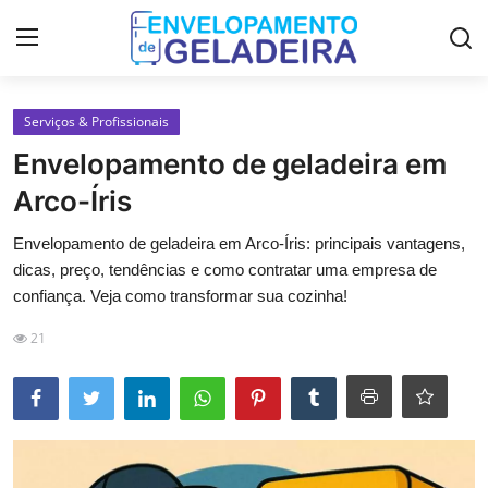
Login
Registro
Serviços & Profissionais
Envelopamento de geladeira em
Home
Arco-Íris
LGPD
Envelopamento de geladeira em Arco-Íris: principais vantagens,
dicas, preço, tendências e como contratar uma empresa de
Curso de Envelopamento de
confiança. Veja como transformar sua cozinha!
Geladeira
21
Materiais & Ferramentas
Galeria