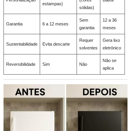
estampas)
sólidas)
Sem
12 a 36
Garantia
6 a 12 meses
garantia
meses
Requer
Gera lixo
Sustentabilidade
Evita descarte
solventes
eletrônico
Não se
Reversibilidade
Sim
Não
aplica