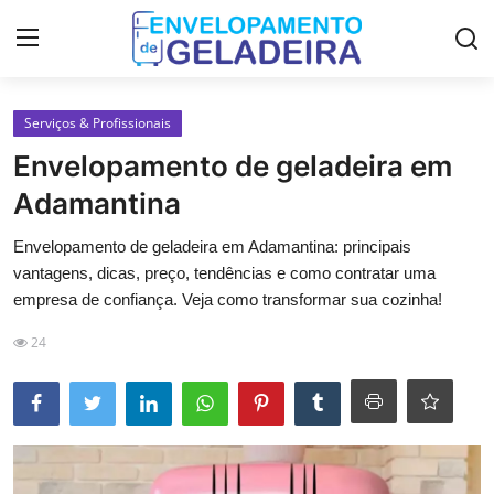
Login
Registro
Serviços & Profissionais
Envelopamento de geladeira em
Home
Adamantina
LGPD
Envelopamento de geladeira em Adamantina: principais
vantagens, dicas, preço, tendências e como contratar uma
Curso de Envelopamento de
empresa de confiança. Veja como transformar sua cozinha!
Geladeira
24
Materiais & Ferramentas
Galeria