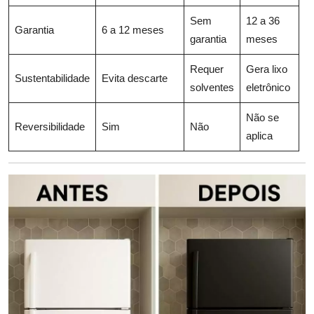
Sem
12 a 36
Garantia
6 a 12 meses
garantia
meses
Requer
Gera lixo
Sustentabilidade
Evita descarte
solventes
eletrônico
Não se
Reversibilidade
Sim
Não
aplica