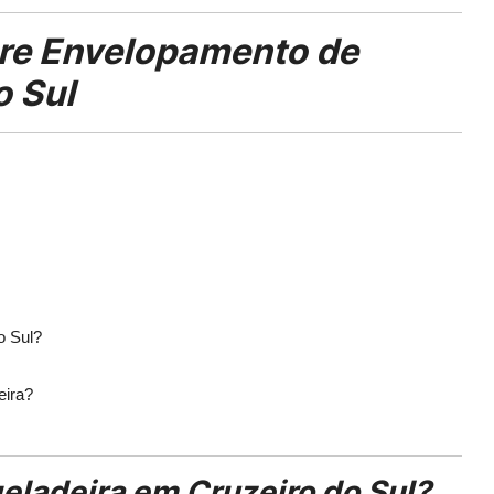
re Envelopamento de
o Sul
o Sul?
eira?
eladeira em Cruzeiro do Sul?