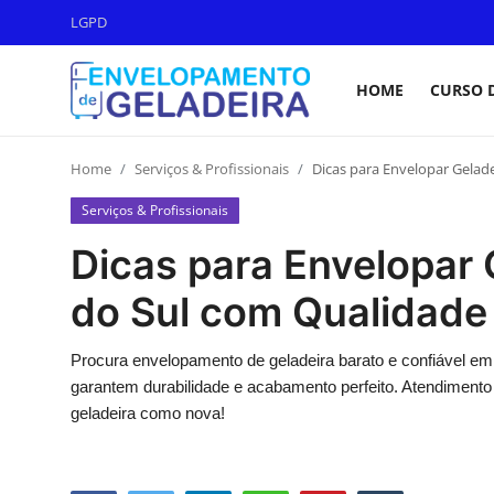
LGPD
HOME
CURSO 
Login
Registro
Home
Serviços & Profissionais
Dicas para Envelopar Gelad
Home
Serviços & Profissionais
LGPD
Dicas para Envelopar 
Curso de Envelopamento de
do Sul com Qualidade
Geladeira
Materiais & Ferramentas
Procura envelopamento de geladeira barato e confiável e
garantem durabilidade e acabamento perfeito. Atendimento 
Galeria
geladeira como nova!